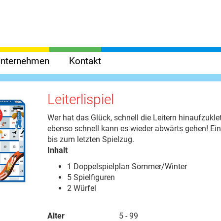
nternehmen
Kontakt
Leiterlispiel
Wer hat das Glück, schnell die Leitern hinaufzuklet
ebenso schnell kann es wieder abwärts gehen! E
bis zum letzten Spielzug.
Inhalt
1 Doppelspielplan Sommer/Winter
5 Spielfiguren
2 Würfel
Alter
5 - 99