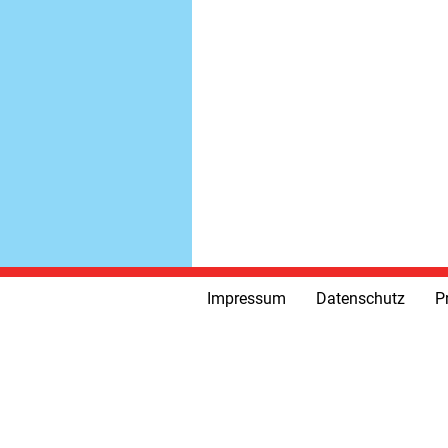
Impressum
Datenschutz
P