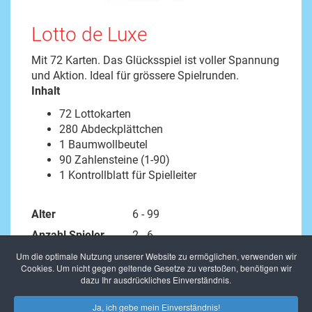
Lotto de Luxe
Mit 72 Karten. Das Glücksspiel ist voller Spannung
und Aktion. Ideal für grössere Spielrunden.
Inhalt
72 Lottokarten
280 Abdeckplättchen
1 Baumwollbeutel
90 Zahlensteine (1-90)
1 Kontrollblatt für Spielleiter
Alter
6 - 99
Anzahl Spieler
2 - 6
Artikelnummer
20151 4
Um die optimale Nutzung unserer Website zu ermöglichen, verwenden wir
Cookies. Um nicht gegen geltende Gesetze zu verstoßen, benötigen wir
Spielanleitung
Lotto de Luxe
dazu Ihr ausdrückliches Einverständnis.
Ja, ich gebe mein Einverständnis!