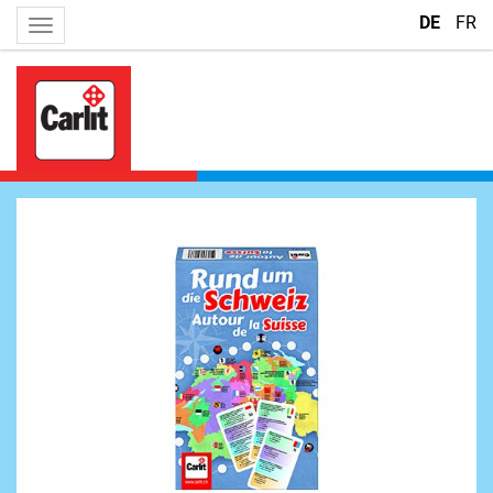
DE
FR