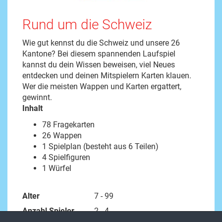
Rund um die Schweiz
Wie gut kennst du die Schweiz und unsere 26
Kantone? Bei diesem spannenden Laufspiel
kannst du dein Wissen beweisen, viel Neues
entdecken und deinen Mitspielern Karten klauen.
Wer die meisten Wappen und Karten ergattert,
gewinnt.
Inhalt
78 Fragekarten
26 Wappen
1 Spielplan (besteht aus 6 Teilen)
4 Spielfiguren
1 Würfel
Alter
7 - 99
Anzahl Spieler
2 - 4